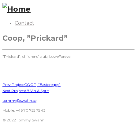
Contact
Coop, ”Prickard”
”Prickard”, childrens’ club, LoweForever
Prev Project
COOP, ”Eastereggs”
Next Project
AB Vin & Sprit
tommy@swahn.se
Mobile: +46 70 755 75 43
© 2022 Tommy Swahn